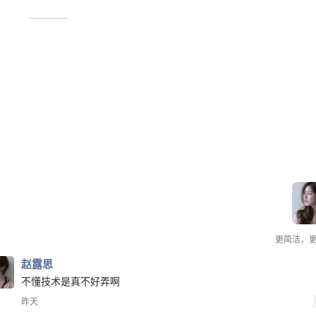
赵露思
更简洁，
赵露思
不懂技术是真不好弄啊
昨天