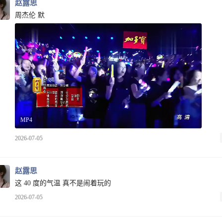
赵露思
周杰伦 默
MP4
2026-07-05
赵露思
这 40 度的气温 真不是闹着玩的
2026-07-05