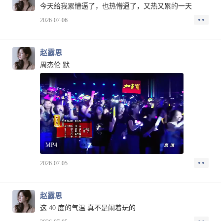
今天给我累懵逼了，也热懵逼了，又热又累的一天
2026-07-06
赵露思
周杰伦 默
MP4
2026-07-05
赵露思
这 40 度的气温 真不是闹着玩的